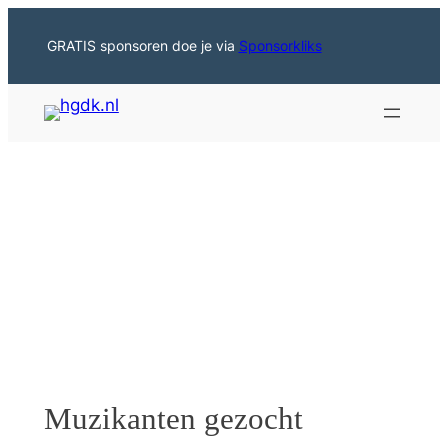
Ga
naar
GRATIS sponsoren doe je via
Sponsorkliks
de
inhoud
Muzikanten gezocht